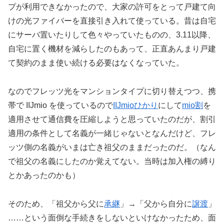
プが利用できなかったので、大家の許可をとって戸建て向
けの光ファイバーを直接引き入れて使っている。昔は自宅
にサーバ置いたりして色々やっていたものの、3.11以降、
自宅に置く機材を減らしたのもあって、正直あんまり戸建
て契約のまま使い続ける必要はなくなっていた。
なのでフレッツ光をマンションタイプに切り替えつつ、携
帯で IIJmio を使っているので
IIJmioひかり
にして
mio割
を
適用させて通信費を圧縮しようと思っていたのだが、割引
適用の条件として名義が一緒じゃないとなんだけど、フレ
ッツ側の名義がいまは亡き祖父のままだったのだ。（なん
で祖父の名義にしたのか覚えてない。当時は加入権の縛り
とかあったのかも）
そのため、「祖父から父に
承継
」→「父から自分に
譲渡
」
……という面倒な手続きをしないといけなかったため、面