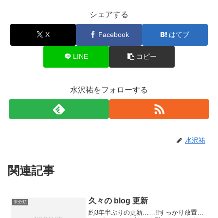
シェアする
X
Facebook
はてブ
LINE
コピー
水沢祐をフォローする
水沢祐
関連記事
久々の blog 更新
未分類
約3年半ぶりの更新……!!すっかり放置…