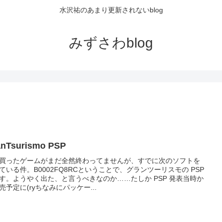
水沢祐のあまり更新されないblog
みずさわblog
anTsurismo PSP
買ったゲームがまだ全然終わってませんが、すでに次のソフトを
ている件。B0002FQ8RCということで、グランツーリスモの PSP
す。ようやく出た、と言うべきなのか……たしか PSP 発表当時か
売予定に(ryちなみにパッケー...