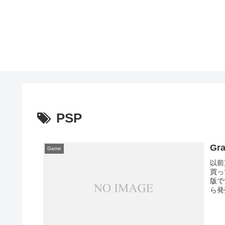
PSP
Gr
Game
以前
買っ
版で
ら発