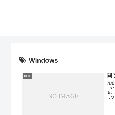
Windows
闘
Book
最近
でい
版が
うや