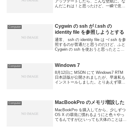
アップデートしたら、こんな壁紙に。な
んだこれは！と思ったけど、一瞬で意味
は理解しました。 Oracle による Sun 買
収完了の記念バージョン (?) のようです
ね。これはグッとくるなあ。ググっ...
Cygwin の ssh が /.ssh の
Computer
identity file を参照しようとする
通常、 ssh の identity file は ~/.ssh を参
照するのが普通だと思うのだけど、ふと
Cygwin の ssh を使おうと思ったとこ
ろ、なんか手元の環境だと /.ssh を参照
していた。原因を調べるのが面倒だった
ので、...
Windows 7
Computer
8月12日に MSDN にて Windows7 RTM
日本語版が公開されましたが、早速私も
インストールしました。とりあえず環境
構築完了。デスクトップのほうには今ま
で Vista 64-bit を使っていたので 64-bit
版、 VAIO...
MacBookPro のメモリ増設した
Computer
MacBookPro を購入してから、少しずつ
OS X の環境に慣れるようにと色々やっ
てるんですが(といっても大体のことは
Windows でやってる)、そこそこ環境に慣
れてくるとパフォーマンスが気になりは
じめました。色々なアプリを立ち上...