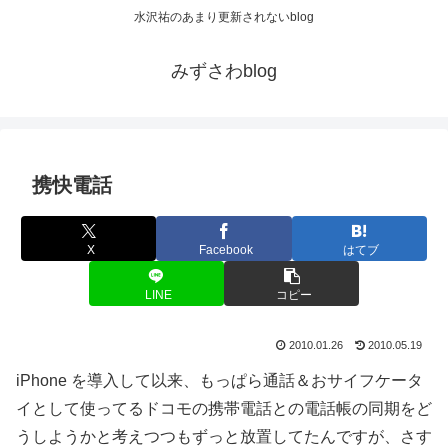
水沢祐のあまり更新されないblog
みずさわblog
携快電話
X
Facebook
はてブ
LINE
コピー
2010.01.26
2010.05.19
iPhone を導入して以来、もっぱら通話＆おサイフケータ
イとして使ってるドコモの携帯電話との電話帳の同期をど
うしようかと考えつつもずっと放置してたんですが、さす