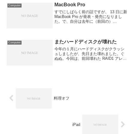
MacBook Pro
Computer
すでにしばらく前の話ですが、 13 日に新
MacBook Pro が発表・発売になりまし
た。で、自分は去年に（前回の）
MacBook Pro （以下 MBP ）アップデー
トの頃あたりから「次に MBP がアップ
デートしたら買うよ！」と公...
またハードディスクが壊れた
Computer
今年の１月にハードディスクがクラッシ
ュしましたが、先日また壊れました。ぐ
ぬぬ。今回は、前回壊れた RAID1 アレイ
の、もう片方の HDD 。電源を切っていた
PC の電源を入れたタイミングで、ブート
中に RAID の障害が報告されました。...
料理オフ
iPad