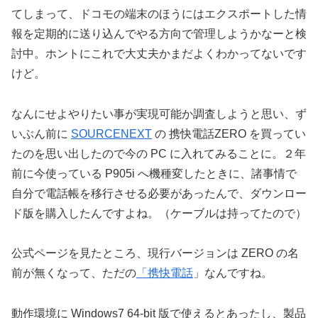
てしまって、ドコモの端末のほうにはエクスポートした情
報を定期的に送り込んでやる方向で管理しようかなーと検
討中。ホントにこれで大丈夫かまだよくわかってないです
けど。
なんにせよやりたい事が実現可能か調査しようと思い、ず
いぶん前に
SOURCENEXT
の 携快電話ZERO を買ってい
たのを思い出したので今の PC に入れてみることに。２年
前に今使っている P905i へ機種変したときに、諸事情で
自分で電話帳を移行させる必要があったんで、ダウンロー
ド版を購入したんですよね。（ケーブルは持ってたので）
公式ページを見たところ、現行バージョンは ZERO の名
前が無くなって、ただの
「携快電話
」なんですね。
動作環境に Windows7 64-bit 版で使えるとあったし、製品