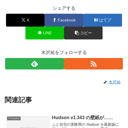
シェアする
X
Facebook
はてブ
LINE
コピー
水沢祐をフォローする
水沢祐
関連記事
Hudson v1.343 の壁紙が……
Computer
ふと自宅の実験用の Hudson を最新版に