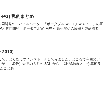
R-PG) 私的まとめ
よる共同開発のモバイルルータ、「ポータブル Wi-Fi (DWR-PG) 」の正
BPと共同開発、ポータブルWi-Fi™～ 販売開始の経緯と製品概要
y 2010)
 が出たようで。とりあえずインストールしてみました。ところで今回のア
、（多分）去年の３月の SDK から、 XNAMath という算術ラ
たことあ...