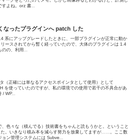
ベンチマークをとったのでメモ。しかし画像みるとわかるけど、計測し
ね。orz 書...
かなくなったプラグインへ patch した
 系から 1.4 系にアップグレードしたときに、一部プラグインが正常に動か
リリースされてから暫く経っていたので、大体のプラグインは 1.4
の、利用...
ルータ（正確には単なるアクセスポインタとして使用）として
L-300NH を使っていたのですが、私の環境での使用で若干の不具合があ
 WP...
で、色々な（積んでる）技術書をちゃんと読もうかと。ということ
買いました。いきなり積み本を減らす努力を放棄してますが……。ここ数
ン管理システムには Subve...