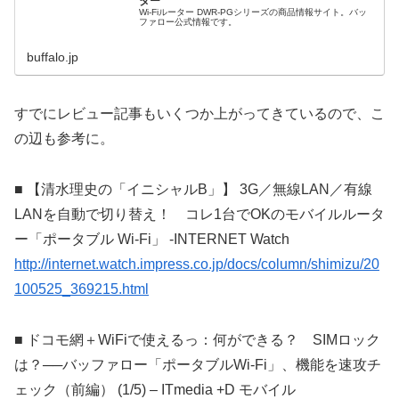
ター
Wi-Fiルーター DWR-PGシリーズの商品情報サイト。バッ
ファロー公式情報です。
buffalo.jp
すでにレビュー記事もいくつか上がってきているので、こ
の辺も参考に。
■ 【清水理史の「イニシャルB」】 3G／無線LAN／有線
LANを自動で切り替え！ コレ1台でOKのモバイルルータ
ー「ポータブル Wi-Fi」 -INTERNET Watch
http://internet.watch.impress.co.jp/docs/column/shimizu/20
100525_369215.html
■ ドコモ網＋WiFiで使えるっ：何ができる？ SIMロック
は？──バッファロー「ポータブルWi-Fi」、機能を速攻チ
ェック（前編） (1/5) – ITmedia +D モバイル