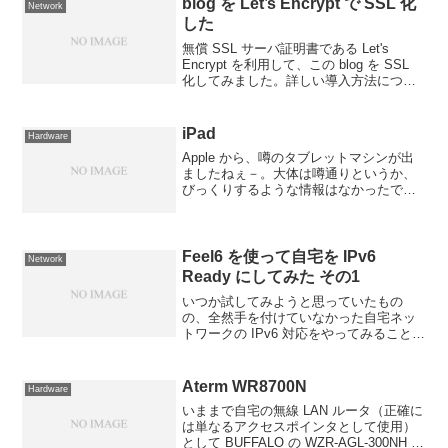
blog を Let’s Encrypt で SSL 化
Network
した
無償 SSL サーバ証明書である Let's
Encrypt を利用して、この blog を SSL
化してみました。詳しい導入方法につい
てはググればたくさん情報が出てきます
ので割愛。クライアントを GitHub から
clone して使う...
iPad
Hardware
Apple から、噂のタブレットマシンが出
ましたねぇ－。大体は噂通りというか、
びっくりするような情報はなかったです
が、 $499 からという価格設定はいいで
すね。あと A4 とかいうカスタムチップ
がどんなものなのか気になる。現時点で
はまだ日...
Feel6 を使って自宅を IPv6
Network
Ready にしてみた その1
いつか試してみようと思っていたもの
の、全然手を付けていなかった自宅ネッ
トワークの IPv6 対応をやってみることに
しました。今回はフリービットが提供し
ている Feel6 を利用して IPv6 ネットワ
ークへ接続します。環境構築手順は以下
Aterm WR8700N
Hardware
のサ...
いままで自宅の無線 LAN ルータ（正確に
は単なるアクセスポインタとして使用）
として BUFFALO の WZR-AGL-300NH を