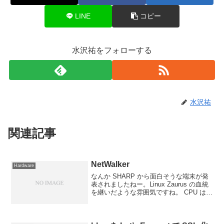
LINE
コピー
水沢祐をフォローする
水沢祐
関連記事
NetWalker
Hardware
なんか SHARP から面白そうな端末が発
表されましたねー。Linux Zaurus の血統
を継いだような雰囲気ですね。 CPU は
i.MX515 で OS は Ubuntu 9.04 ベースだ
そうです。コンパクトな ARM 系 Linu...