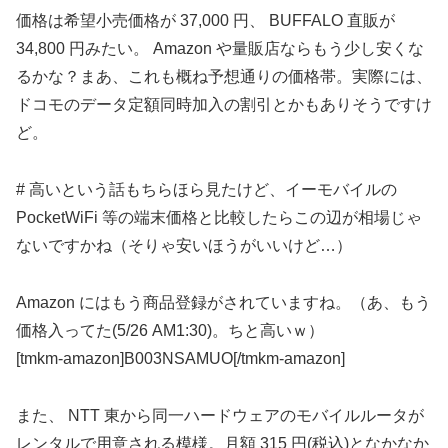
価格は希望小売価格が 37,000 円、 BUFFALO 直販が
34,800 円みたい。 Amazon や量販店ならもう少し安くな
るかな？まあ、これも概ね予想通りの価格帯。実際には、
ドコモのデータ定額同時加入の割引とかもありそうですけ
ど。
# 高いという話もちらほら見たけど、イーモバイルの
PocketWiFi 等の端末価格と比較したらこの辺が相場じゃ
ないですかね（そりゃ安いほうがいいけど…）
Amazon にはもう商品登録がされていますね。（あ、もう
価格入ってた(5/26 AM1:30)。ちと高いｗ）
[tmkm-amazon]B003NSAMUO[/tmkm-amazon]
また、 NTT 東から同一ハードウェアのモバイルルータが
レンタルで用意される模様。月額 315 円(税込)となかなか