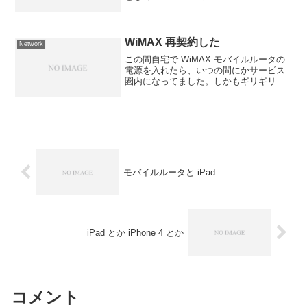
使っていたのですが、私の環境での使用
で若干の不具合がありました。 2.4GHz
11n 有効時 / WP...
WiMAX 再契約した
Network
この間自宅で WiMAX モバイルルータの
電源を入れたら、いつの間にかサービス
圏内になってました。しかもギリギリ電
波が届いてるとかではなく、かなり電波
強度が強い状態。このあたりはサービス
エリア拡大予定にも入ってなかったの
で、ちょっとびっくり...
モバイルルータと iPad
iPad とか iPhone 4 とか
コメント