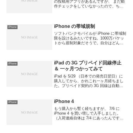
の投稿用アプリがあるんですが、 まだ動
作チェックをしていなかったので、ちょ
っと実験。写真も添付できるようなの
で、それもテスト。■ 追記ちゃんと投稿
できているようですね。写真も貼れてま
す...
iPhone の帯域規制
iPhone
ソフトバンクモバイルが iPhone に帯域制
限を設けるみたいですね。1000万パケッ
トから規制対象だそうで。自分はどんな
もんなのかと確認してみたところ、大体
400～500万パケット/月のようでした。一
応まだ対象にはならなそう。自分は 3G...
iPad の 3G プリペイド回線停止
iPhone
＆ 一ヶ月つかってみて
iPad を 5/29 （日本での発売日翌日）に
購入してから、かれこれ一ヶ月経ちまし
た。プリペイド契約の 3G 回線は自動チ
ャージを無効にして、当初の予定通り課
金を停止して無効化しました。そのとき
に、こんな画面が表示されたのでせっか
iPhone 4
iPhone
くなので...
もう購入から暫く経ちますが、 7/6 に
iPhone 4 を買い増しで入手しました。
（入荷連絡自体は 7/4 にあったんです
が）# 微妙に気泡が見えますが、これは
単に保護フィルム剥がす前なだけですそ
んなわけで2週間くらい使ってみたところ