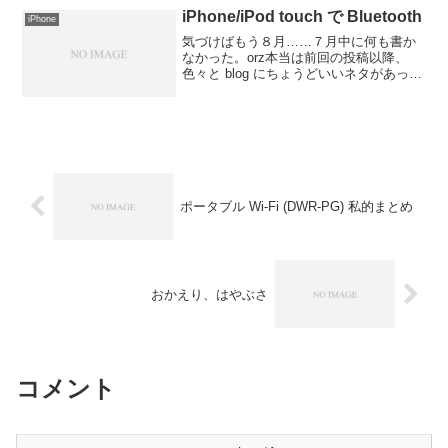
で...
iPhone/iPod touch で Bluetooth
iPhone
気づけばもう８月……７月中に何も書か
なかった。orz本当は前回の投稿以降、
色々と blog にちょうどいいネタがあった
んですが、なかなか更新できなかったの
で。とりあえず暫くは最近あったネタを
中心に更新していきたいと思います。そ
んなわけで i...
ポータブル Wi-Fi (DWR-PG) 私的まとめ
おかえり、はやぶさ
コメント