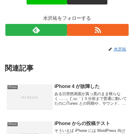
水沢祐をフォローする
水沢祐
関連記事
iPhone 4 が故障した
iPhone
ある日突然画面が真っ黒のまま映らな
く……。(´;ω;｀) ５分前まで普通に動いて
たのにiTunes との同期や、サウンド、バ
イブレーションは生きてるみたいで、ど
うやら症状からすると液晶画面だけ死ん
だみたい。で、ここからがちょっと面倒
な話に。...
iPhone からの投稿テスト
iPhone
そういえば iPhone には WordPress 向け