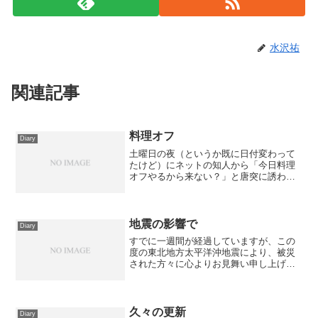
水沢祐
関連記事
料理オフ
Diary
土曜日の夜（というか既に日付変わって
たけど）にネットの知人から「今日料理
オフやるから来ない？」と唐突に誘われ
て、特に予定もなかったので行ってきま
した。場所は高井戸だったんですが、も
のすごくアクセス悪い……私の住んでる
ところからだと、西武池袋...
地震の影響で
Diary
すでに一週間が経過していますが、この
度の東北地方太平洋沖地震により、被災
された方々に心よりお見舞い申し上げま
す。自分は地震があったときは会社にい
たのですが、そこそこ高いビルの上のほ
うなので、かなりの揺れを感じた＆免震
の揺れが気持ち悪いという...
久々の更新
Diary