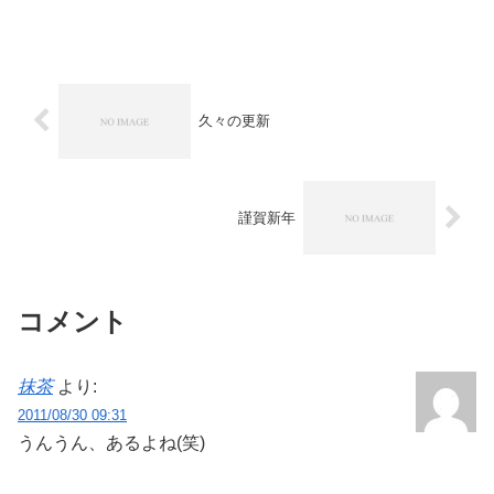
たので便乗して行ってきました。高速道
路を歩く機会なんてめったにないと思う
し。大橋ジャンクション - Wikipedia都内
によくこん...
久々の更新
謹賀新年
コメント
抹茶
より:
2011/08/30 09:31
うんうん、あるよね(笑)