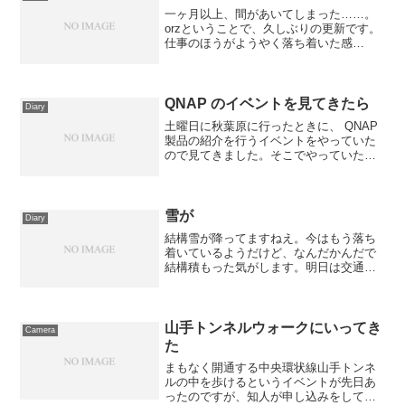
一ヶ月以上、間があいてしまった……。
orzということで、久しぶりの更新です。
仕事のほうがようやく落ち着いた感
じ……今度こそちゃんと定期的に更新す
るよ！多分！近況報告ということで最近
の出来事ですが、アイマスの福岡ライブ
に行ってきました。関東か...
QNAP のイベントを見てきたら
Diary
土曜日に秋葉原に行ったときに、 QNAP
製品の紹介を行うイベントをやっていた
ので見てきました。そこでやっていたジ
ャンケン大会に参加していたところ、な
にげに最後の方まで勝ち残って、なんと
SSD をいただいてしまいました。ありが
とうございま...
雪が
Diary
結構雪が降ってますねえ。今はもう落ち
着いているようだけど、なんだかんだで
結構積もった気がします。明日は交通機
関がガタガタな気がするので、ちょっと
早めに起きた方がいいかなあ。明日の朝
は寒そうです……。いっそのこと電車止
まってくれたら会社休むの...
山手トンネルウォークにいってき
Camera
た
まもなく開通する中央環状線山手トンネ
ルの中を歩けるというイベントが先日あ
ったのですが、知人が申し込みをしてい