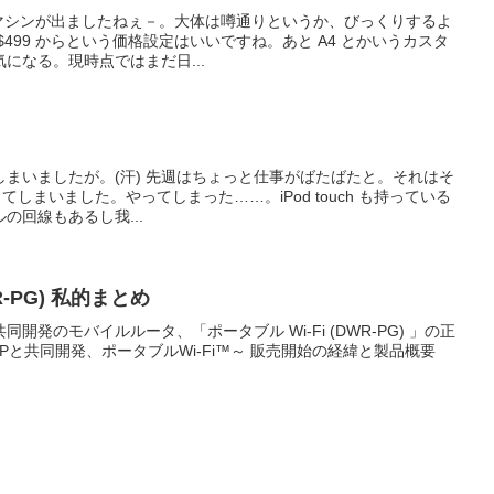
ットマシンが出ましたねぇ－。大体は噂通りというか、びっくりするよ
499 からという価格設定はいいですね。あと A4 とかいうカスタ
になる。現時点ではまだ日...
まいましたが。(汗) 先週はちょっと仕事がばたばたと。それはそ
約してしまいました。やってしまった……。iPod touch も持っている
の回線もあるし我...
R-PG) 私的まとめ
よる共同開発のモバイルルータ、「ポータブル Wi-Fi (DWR-PG) 」の正
BPと共同開発、ポータブルWi-Fi™～ 販売開始の経緯と製品概要